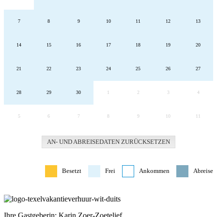
7
8
9
10
11
12
13
14
15
16
17
18
19
20
21
22
23
24
25
26
27
28
29
30
1
2
3
4
5
6
7
8
9
10
11
AN- UND ABREISEDATEN ZURÜCKSETZEN
Besetzt
Frei
Ankommen
Abreise
Ihre Gastgeberin: Karin Zoer-Zoetelief