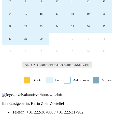
7
8
9
10
11
12
13
14
15
16
17
18
19
20
21
22
23
24
25
26
27
28
29
30
1
2
3
4
5
6
7
8
9
10
11
AN- UND ABREISEDATEN ZURÜCKSETZEN
Besetzt
Frei
Ankommen
Abreise
Ihre Gastgeberin: Karin Zoer-Zoetelief
Telefon: +31 222-367000 / +31 222-317902