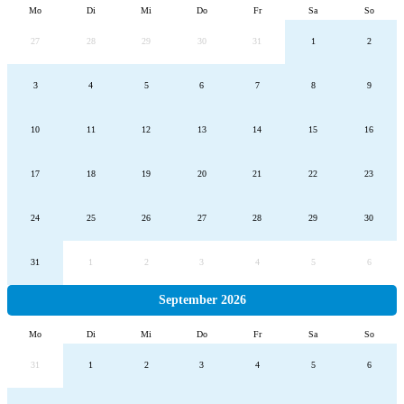
Mo
Di
Mi
Do
Fr
Sa
So
27
28
29
30
31
1
2
3
4
5
6
7
8
9
10
11
12
13
14
15
16
17
18
19
20
21
22
23
24
25
26
27
28
29
30
31
1
2
3
4
5
6
September 2026
Mo
Di
Mi
Do
Fr
Sa
So
31
1
2
3
4
5
6